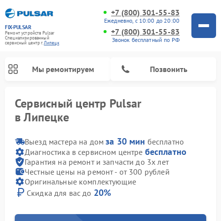
+7 (800) 301-55-83
Ежедневно, с 10:00 до 20:00
FIX-PULSAR
+7 (800) 301-55-83
Ремонт устройств Pulsar
Специализированный
Звонок бесплатный по РФ
cервисный центр г.
Липецк
Мы ремонтируем
Позвонить
Сервисный центр Pulsar
в Липецке
за 30 мин
Выезд мастера на дом
бесплатно
бесплатно
Диагностика в сервисном центре
Гарантия на ремонт и запчасти до 3х лет
Честные цены на ремонт - от 300 рублей
Ремонт оптических прицелов Pulsar
Ремонт цифровых монокуляров Pulsar
Ремонт тепловизионных прицелов Pulsar
Ремонт прицелов ночного видения Pulsar
Оригинальные комплектующие
20%
Скидка для вас до