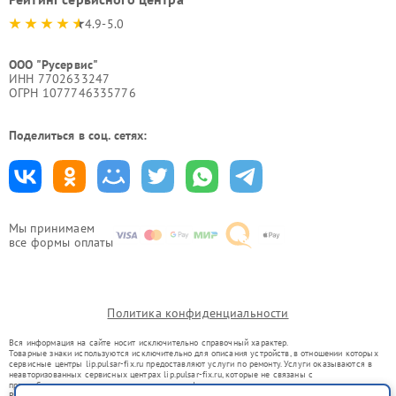
4.9-5.0
ООО "Русервис"
ИНН 7702633247
ОГРН 1077746335776
Поделиться в соц. сетях:
Мы принимаем
все формы оплаты
Политика конфиденциальности
Вся информация на сайте носит исключительно справочный характер.
Товарные знаки используются исключительно для описания устройств, в отношении которых
сервисные центры lip.pulsar-fix.ru предоставляют услуги по ремонту. Услуги оказываются в
неавторизованных сервисных центрах lip.pulsar-fix.ru, которые не связаны с
правообладателями товарных знаков или их официальными представителями.
Ремонт осуществляется для устройств, уже введенных в гражданский оборот в соответствии